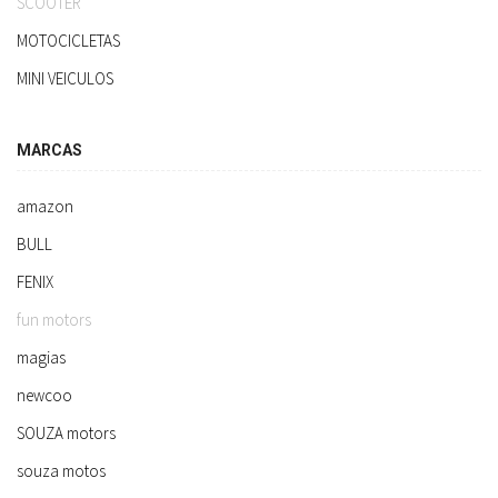
SCOOTER
MOTOCICLETAS
MINI VEICULOS
MARCAS
amazon
BULL
FENIX
fun motors
magias
newcoo
SOUZA motors
souza motos