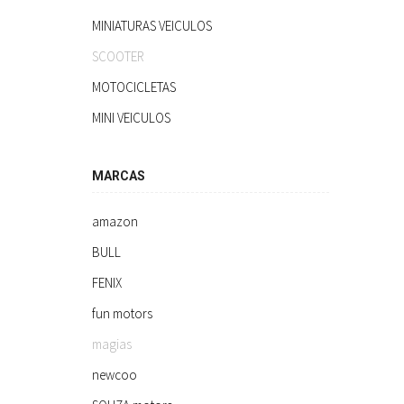
MINIATURAS VEICULOS
SCOOTER
MOTOCICLETAS
MINI VEICULOS
MARCAS
amazon
BULL
FENIX
fun motors
magias
newcoo