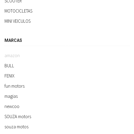
SCOOTER
MOTOCICLETAS
MINI VEICULOS
MARCAS
amazon
BULL
FENIX
fun motors
magias
newcoo
SOUZA motors
souza motos